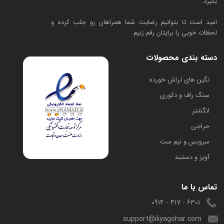
بگیرد.
امید است تا بتوانیم رضایت شما همراهان رو جلب کرده و
لحظات خوبی را برایتان رقم زنیم.
دسته بندی محصولات
​نگین های تراش خورده
سنگ راف و دکوری
انگشتر
حراجی
سرویس و نیم ست
آویز و دستبند
تماس با ما
6301 - 417 - 0914
support@iliyagohar.com