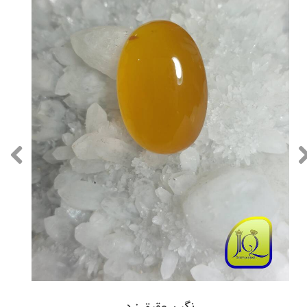
نگین عقیق زرد