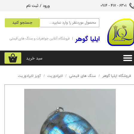
ورود
/
ثبت نام
6301 - 417 - 0914​​​​​​​
حساب کاربری من
جستجو کنید
تغییر گذر واژه
‌ایلیا گوهر
| فروشگاه آنلاین جواهرات و سنگ های قیمتی
سفارشات
خروج از حساب کاربری
سبد خرید
۰
فروشگاه ایلیا گوهر
سنگ های قیمتی
لابرادوریت
آویز لابرادوریت