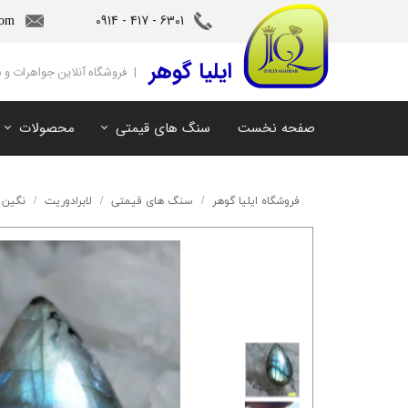
6301 - 417 - 0914​​​​​​​
com
‌ایلیا گوهر
| فروشگاه آنلاین جواهرات و
صفحه نخست
سنگ های قیمتی
محصولات
آمیتیست
سنگ های ماه تولد
آکوامارین
سنگ های چاکرا
فروشگاه ایلیا گوهر
سنگ های قیمتی
لابرادوریت
نگین ل
زمرد
سرویس و نیم ست
مروارید
آویز و دستبند
اوپال
توپاز
مالاکیت
لابرادوریت
سیترین
کهربا