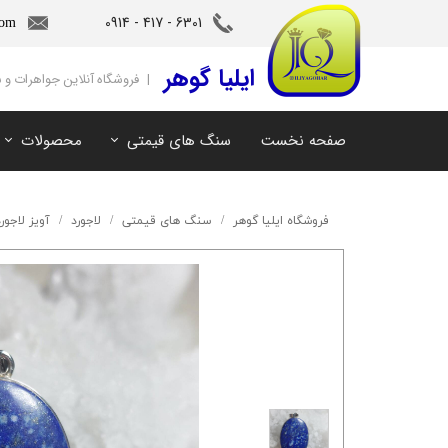
6301 - 417 - 0914​​​​​​​
com
‌ایلیا گوهر
| فروشگاه آنلاین جواهرات و
صفحه نخست
سنگ های قیمتی
محصولات
آمیتیست
سنگ های ماه تولد
آکوامارین
سنگ های چاکرا
فروشگاه ایلیا گوهر
سنگ های قیمتی
لاجورد
آویز لاجور
زمرد
سرویس و نیم ست
مروارید
آویز و دستبند
اوپال
توپاز
مالاکیت
لابرادوریت
سیترین
کهربا