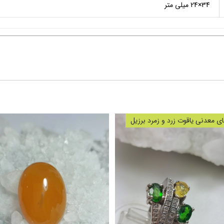
34×24 میلی متر
 معدنی یاقوت زرد و زمرد برزیل