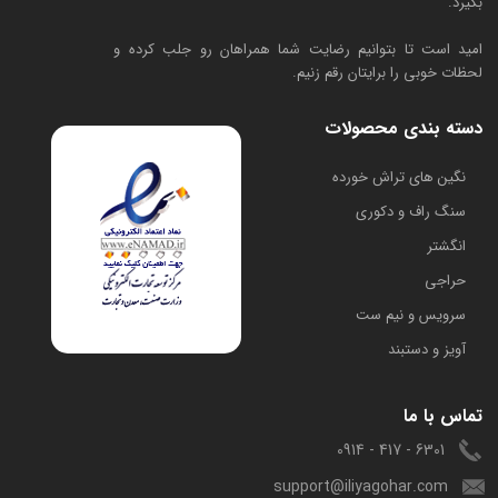
بگیرد.
امید است تا بتوانیم رضایت شما همراهان رو جلب کرده و
لحظات خوبی را برایتان رقم زنیم.
دسته بندی محصولات
​نگین های تراش خورده
سنگ راف و دکوری
انگشتر
حراجی
سرویس و نیم ست
آویز و دستبند
تماس با ما
6301 - 417 - 0914
support@iliyagohar.com