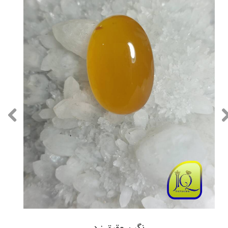
نگین عقیق زرد