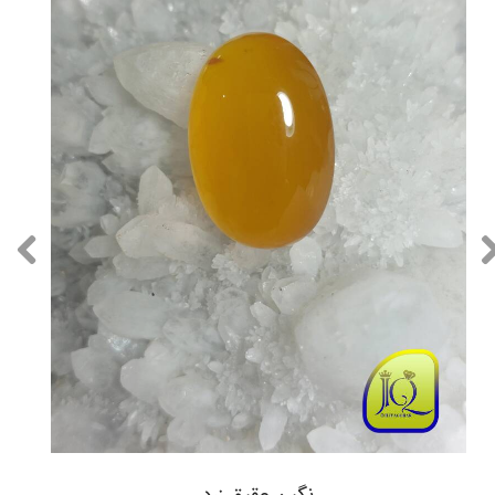
نگین عقیق زرد