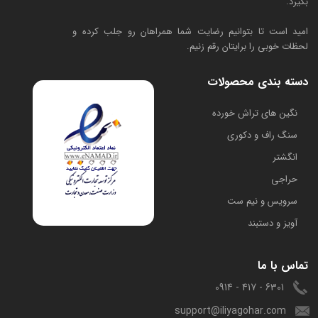
بگیرد.
امید است تا بتوانیم رضایت شما همراهان رو جلب کرده و
لحظات خوبی را برایتان رقم زنیم.
دسته بندی محصولات
​نگین های تراش خورده
سنگ راف و دکوری
انگشتر
حراجی
سرویس و نیم ست
آویز و دستبند
تماس با ما
6301 - 417 - 0914
support@iliyagohar.com