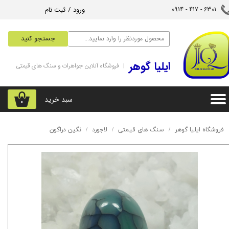
ورود
/
ثبت نام
6301 - 417 - 0914​​​​​​​
حساب کاربری من
جستجو کنید
تغییر گذر واژه
‌ایلیا گوهر
| فروشگاه آنلاین جواهرات و سنگ های قیمتی
سفارشات
خروج از حساب کاربری
سبد خرید
۰
فروشگاه ایلیا گوهر
سنگ های قیمتی
لاجورد
نگین دراگون