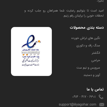
بگیرد.
امید است تا بتوانیم رضایت شما همراهان رو جلب کرده و
لحظات خوبی را برایتان رقم زنیم.
دسته بندی محصولات
​نگین های تراش خورده
سنگ راف و دکوری
انگشتر
حراجی
سرویس و نیم ست
آویز و دستبند
تماس با ما
6301 - 417 - 0914
support@iliyagohar.com