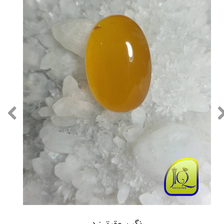
نگین عقیق زرد