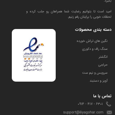
بگیرد.
امید است تا بتوانیم رضایت شما همراهان رو جلب کرده و
لحظات خوبی را برایتان رقم زنیم.
دسته بندی محصولات
​نگین های تراش خورده
سنگ راف و دکوری
انگشتر
حراجی
سرویس و نیم ست
آویز و دستبند
تماس با ما
6301 - 417 - 0914
support@iliyagohar.com