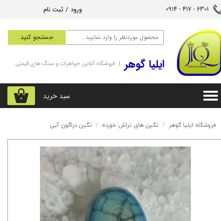
ورود
/
ثبت نام
6301 - 417 - 0914​​​​​​​
حساب کاربری من
جستجو کنید
تغییر گذر واژه
‌ایلیا گوهر
| فروشگاه آنلاین جواهرات و سنگ های قیمتی
سفارشات
خروج از حساب کاربری
سبد خرید
۰
فروشگاه ایلیا گوهر
​نگین های تراش خورده
نگین دراگون آبی