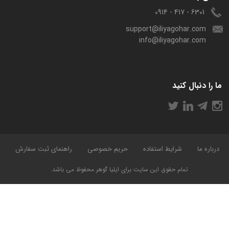
6301 - 417 - 0914
support@iliyagohar.com
info@iliyagohar.com
ما را دنبال کنید
درباره ما
شرایط استفاده
حریم خصوصی
راهنمای ثبت سفارش
تمام حقوق این سایت برای ایلیا گوهر محفوظ می باشد.