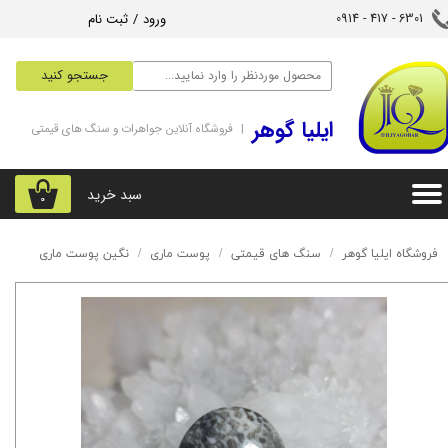
ورود
/
ثبت نام
6301 - 417 - 0914​​​​​​​
حساب کاربری من
جستجو کنید
تغییر گذر واژه
‌ایلیا گوهر
| فروشگاه آنلاین جواهرات و سنگ های قیمتی
سفارشات
خروج از حساب کاربری
سبد خرید
۰
فروشگاه ایلیا گوهر
سنگ های قیمتی
پوست ماری
نگین پوست ماری