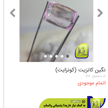
نگین کانزیت (کونزایت)
کد محصول: 45۷
اتمام موجودی