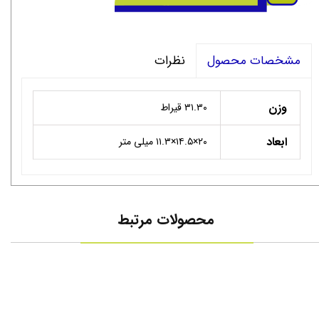
نظرات
مشخصات محصول
وزن
۳۱.۳۰ قیراط
ابعاد
۲۰×۱۴.۵×۱۱.۳ میلی متر
محصولات مرتبط
مردان