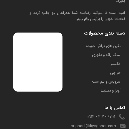
بگیرد.
امید است تا بتوانیم رضایت شما همراهان رو جلب کرده و
لحظات خوبی را برایتان رقم زنیم.
دسته بندی محصولات
​نگین های تراش خورده
سنگ راف و دکوری
انگشتر
حراجی
سرویس و نیم ست
آویز و دستبند
تماس با ما
6301 - 417 - 0914
support@iliyagohar.com