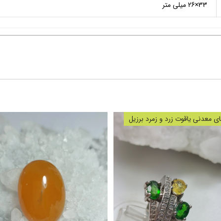
33×26 میلی متر
 معدنی یاقوت زرد و زمرد برزیل