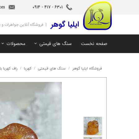
6301 - 417 - 0914​​​​​​​
com
‌ایلیا گوهر
| فروشگاه آنلاین جواهرات و
صفحه نخست
سنگ های قیمتی
محصولات
آمیتیست
سنگ های ماه تولد
آکوامارین
سنگ های چاکرا
فروشگاه ایلیا گوهر
سنگ های قیمتی
کهربا
راف کهربا ب
زمرد
سرویس و نیم ست
مروارید
آویز و دستبند
اوپال
توپاز
مالاکیت
لابرادوریت
سیترین
کهربا