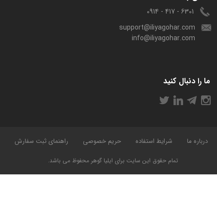
6301 - 417 - 0914
support@iliyagohar.com
info@iliyagohar.com
ما را دنبال کنید
درباره ما
شرایط استفاده
حریم خصوصی
راهنمای ثبت سفارش
تمام حقوق این سایت برای ایلیا گوهر محفوظ می باشد.