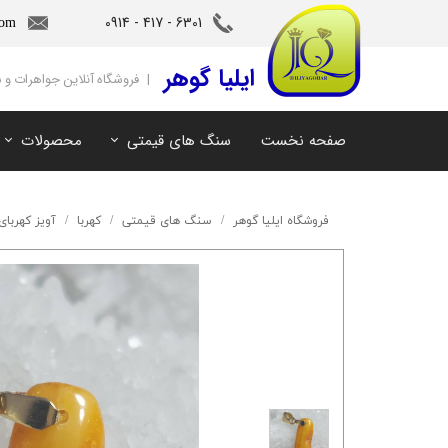
6301 - 417 - 0914​​​​​​​
com
‌ایلیا گوهر
| فروشگاه آنلاین جواهرات و
صفحه نخست
سنگ های قیمتی
محصولات
آمیتیست
سنگ های ماه تولد
آکوامارین
سنگ های چاکرا
فروشگاه ایلیا گوهر
سنگ های قیمتی
کهربا
آویز کهربای
زمرد
سرویس و نیم ست
مروارید
آویز و دستبند
اوپال
توپاز
مالاکیت
لابرادوریت
سیترین
کهربا