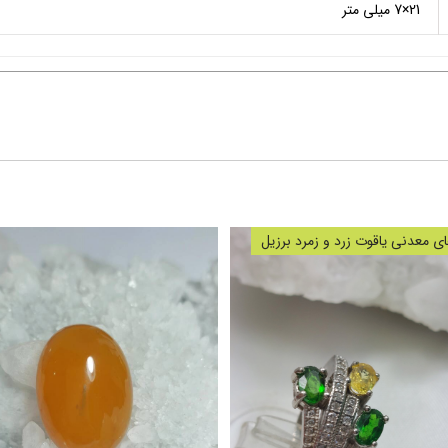
21×7 میلی متر
 معدنی یاقوت زرد و زمرد برزیل