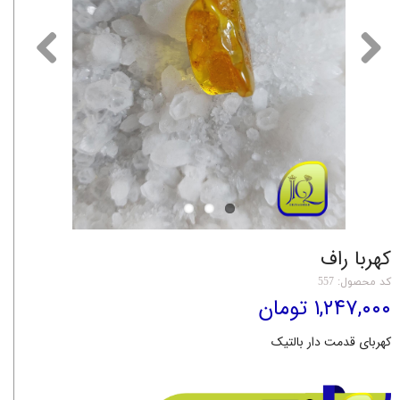
کهربا راف
کد محصول: 557
۱,۲۴۷,۰۰۰ تومان
کهربای قدمت دار بالتیک