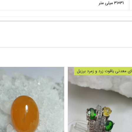
31×31 میلی متر
 معدنی یاقوت زرد و زمرد برزیل