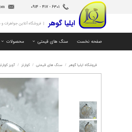
6301 - 417 - 0914​​​​​​​
com
‌ایلیا گوهر
| فروشگاه آنلاین جواهرات و
صفحه نخست
سنگ های قیمتی
محصولات
آمیتیست
سنگ های ماه تولد
آکوامارین
سنگ های چاکرا
فروشگاه ایلیا گوهر
سنگ های قیمتی
کوارتز
آویز کوارتز
زمرد
سرویس و نیم ست
مروارید
آویز و دستبند
اوپال
توپاز
مالاکیت
لابرادوریت
سیترین
کهربا