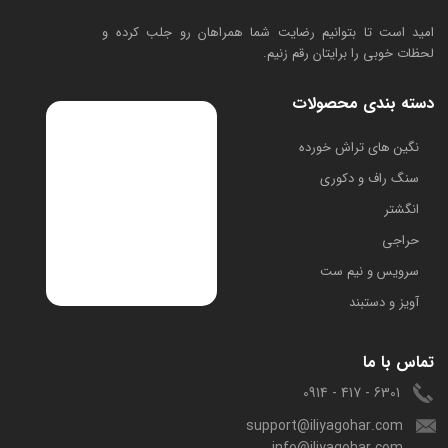
امید است تا بتوانیم رضایت شما همراهان رو جلب کرده و
لحظات خوبی را برایتان رقم زنیم.
دسته بندی محصولات
​نگین های تراش خورده
سنگ راف و دکوری
انگشتر
حراجی
سرویس و نیم ست
آویز و دستبند
تماس با ما
6301 - 417 - 0914
support@iliyagohar.com