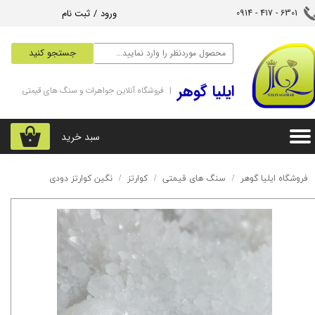
ورود
/
ثبت نام
6301 - 417 - 0914​​​​​​​
حساب کاربری من
جستجو کنید
تغییر گذر واژه
‌ایلیا گوهر
| فروشگاه آنلاین جواهرات و سنگ های قیمتی
سفارشات
خروج از حساب کاربری
سبد خرید
۰
فروشگاه ایلیا گوهر
سنگ های قیمتی
کوارتز
نگین کوارتز دودی