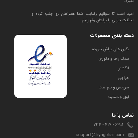
بگیرد.
امید است تا بتوانیم رضایت شما همراهان رو جلب کرده و
لحظات خوبی را برایتان رقم زنیم.
دسته بندی محصولات
​نگین های تراش خورده
سنگ راف و دکوری
انگشتر
حراجی
سرویس و نیم ست
آویز و دستبند
تماس با ما
6301 - 417 - 0914
support@iliyagohar.com