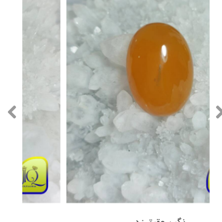
نگین عقیق زرد