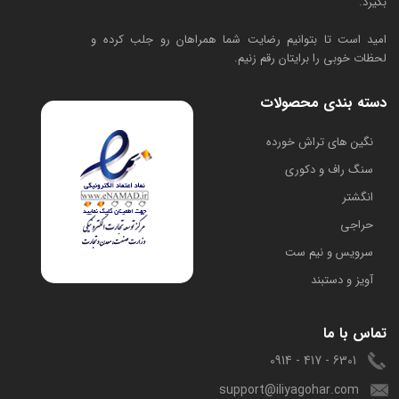
بگیرد.
امید است تا بتوانیم رضایت شما همراهان رو جلب کرده و
لحظات خوبی را برایتان رقم زنیم.
دسته بندی محصولات
​نگین های تراش خورده
سنگ راف و دکوری
انگشتر
حراجی
سرویس و نیم ست
آویز و دستبند
تماس با ما
6301 - 417 - 0914
support@iliyagohar.com