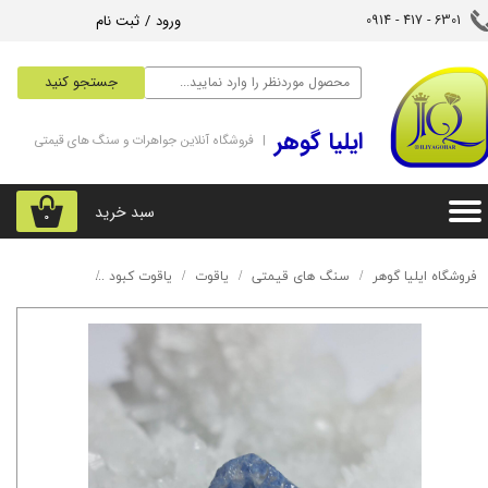
ورود
/
ثبت نام
6301 - 417 - 0914​​​​​​​
حساب کاربری من
جستجو کنید
تغییر گذر واژه
‌ایلیا گوهر
| فروشگاه آنلاین جواهرات و سنگ های قیمتی
سفارشات
خروج از حساب کاربری
سبد خرید
۰
فروشگاه ایلیا گوهر
سنگ های قیمتی
یاقوت
یاقوت کبود
راف یاقوت کبود