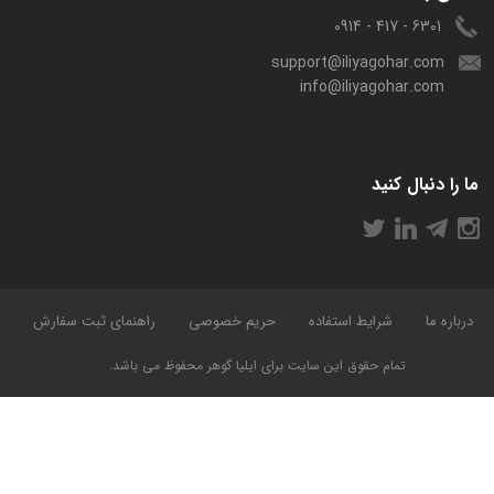
6301 - 417 - 0914
support@iliyagohar.com
info@iliyagohar.com
ما را دنبال کنید
درباره ما
شرایط استفاده
حریم خصوصی
راهنمای ثبت سفارش
تمام حقوق این سایت برای ایلیا گوهر محفوظ می باشد.