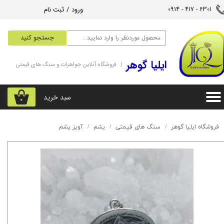
ورود
/
ثبت نام
6301 - 417 - 0914​​​​​​​
حساب کاربری من
جستجو کنید
تغییر گذر واژه
‌ایلیا گوهر
| فروشگاه آنلاین جواهرات و سنگ های قیمتی
سفارشات
خروج از حساب کاربری
سبد خرید
۰
فروشگاه ایلیا گوهر
سنگ های قیمتی
یشم
آویز یشم