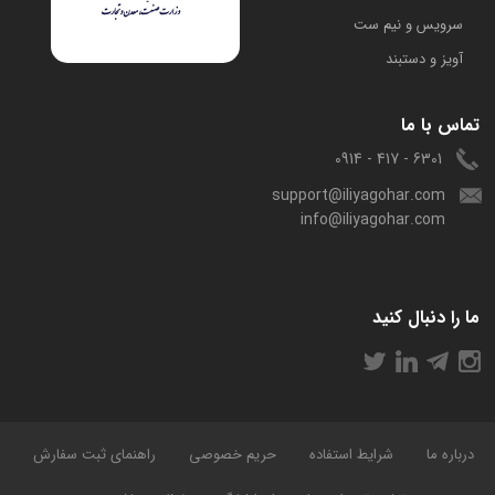
سرویس و نیم ست
آویز و دستبند
تماس با ما
6301 - 417 - 0914
support@iliyagohar.com
info@iliyagohar.com
ما را دنبال کنید
درباره ما
شرایط استفاده
حریم خصوصی
راهنمای ثبت سفارش