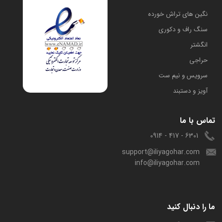
​نگین های تراش خورده
سنگ راف و دکوری
انگشتر
حراجی
سرویس و نیم ست
آویز و دستبند
تماس با ما
6301 - 417 - 0914
support@iliyagohar.com
info@iliyagohar.com
ما را دنبال کنید