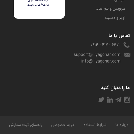
سرویس و نیم ست
آویز و دستبند
تماس با ما
6301 - 417 - 0914
support@iliyagohar.com
info@iliyagohar.com
ما را دنبال کنید
درباره ما
شرایط استفاده
حریم خصوصی
راهنمای ثبت سفارش