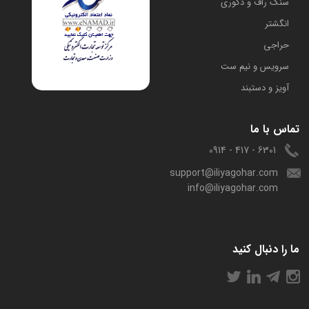
سنگ راف و دکوری
انگشتر
حراجی
سرویس و نیم ست
آویز و دستبند
تماس با ما
6301 - 417 - 0914
support@iliyagohar.com
info@iliyagohar.com
ما را دنبال کنید