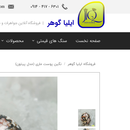
6301 - 417 - 0914​​​​​​​
com
‌ایلیا گوهر
| فروشگاه آنلاین جواهرات و
صفحه نخست
سنگ های قیمتی
محصولات
آمیتیست
سنگ های ماه تولد
آکوامارین
سنگ های چاکرا
فروشگاه ایلیا گوهر
نگین پوست ماری (مدل پیتون)
زمرد
سرویس و نیم ست
مروارید
آویز و دستبند
اوپال
توپاز
مالاکیت
لابرادوریت
سیترین
کهربا