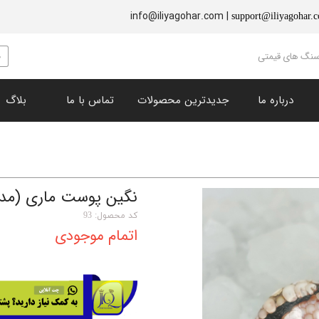
info@iliyagohar.com |
support@iliyagohar.
 سنگ های قیمتی
درباره ما
جدیدترین محصولات
تماس با ما
بلاگ
زبرجد (پریدوت)
​نگین های تراش خورده
چشم ببر
سنگ راف و دکوری
نقره جات
یاقوت سرخ
یاقوت کبود
فیروزه
انگشتر
گارنت
نگین پوست ماری (مدل
سنگ خون
لاجورد
کد محصول: 93
اتمام موجودی