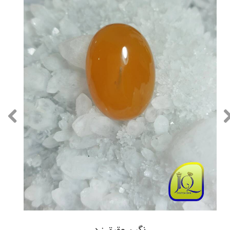
نگین عقیق زرد