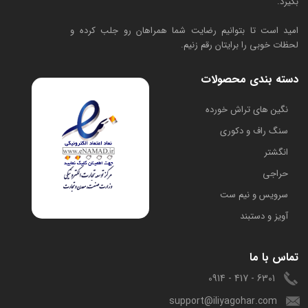
بگیرد.
امید است تا بتوانیم رضایت شما همراهان رو جلب کرده و
لحظات خوبی را برایتان رقم زنیم.
دسته بندی محصولات
​نگین های تراش خورده
سنگ راف و دکوری
انگشتر
حراجی
سرویس و نیم ست
آویز و دستبند
تماس با ما
6301 - 417 - 0914
support@iliyagohar.com