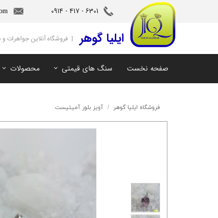
6301 - 417 - 0914​​​​​​​
com
‌ایلیا گوهر
| فروشگاه آنلاین جواهرات و
صفحه نخست
سنگ های قیمتی
محصولات
آمیتیست
سنگ های ماه تولد
آکوامارین
سنگ های چاکرا
فروشگاه ایلیا گوهر
آویز بلور آمیتیست
زمرد
سرویس و نیم ست
مروارید
آویز و دستبند
اوپال
توپاز
مالاکیت
لابرادوریت
سیترین
کهربا