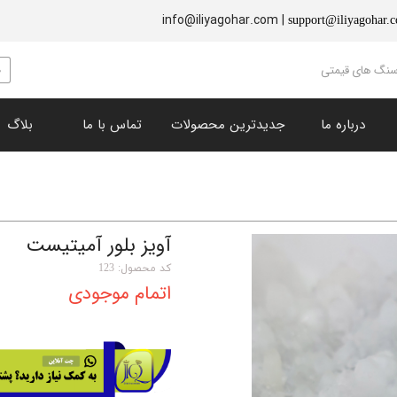
info@iliyagohar.com |
support@iliyagohar.
 سنگ های قیمتی
درباره ما
جدیدترین محصولات
تماس با ما
بلاگ
زبرجد (پریدوت)
​نگین های تراش خورده
چشم ببر
سنگ راف و دکوری
نقره جات
یاقوت سرخ
یاقوت کبود
فیروزه
انگشتر
گارنت
آویز بلور آمیتیست
سنگ خون
لاجورد
کد محصول: 123
اتمام موجودی