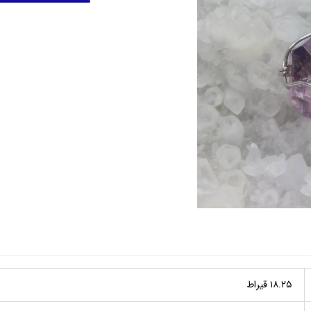
۱۸.۲۵ قیراط