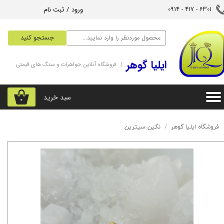
ورود
/
ثبت نام
6301 - 417 - 0914​​​​​​​
حساب کاربری من
جستجو کنید
تغییر گذر واژه
‌ایلیا گوهر
| فروشگاه آنلاین جواهرات و سنگ های قیمتی
سفارشات
خروج از حساب کاربری
سبد خرید
۰
فروشگاه ایلیا گوهر
نگین سیترین