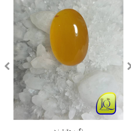
نگین عقیق زرد