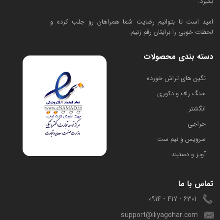
بگیرد.
امید است تا بتوانیم رضایت شما همراهان رو جلب کرده و
لحظات خوبی را برایتان رقم زنیم.
دسته بندی محصولات
​نگین های تراش خورده
سنگ راف و دکوری
انگشتر
حراجی
سرویس و نیم ست
آویز و دستبند
تماس با ما
6301 - 417 - 0914
support@iliyagohar.com