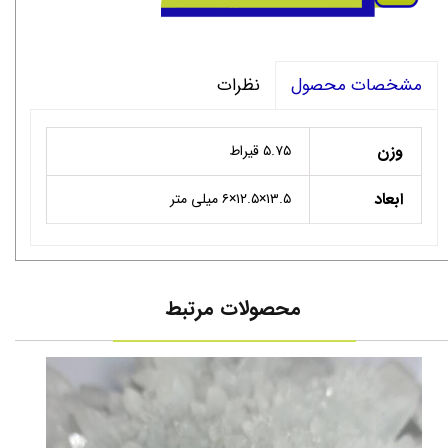
نظرات
مشخصات محصول
وزن
۵.۷۵ قیراط
ابعاد
۱۳.۵×۱۲.۵×۶ میلی متر
محصولات مرتبط