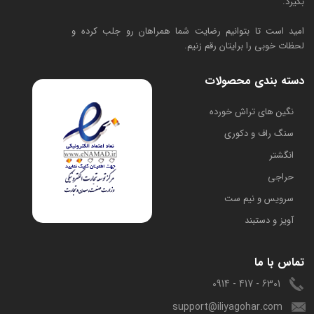
بگیرد.
امید است تا بتوانیم رضایت شما همراهان رو جلب کرده و
لحظات خوبی را برایتان رقم زنیم.
دسته بندی محصولات
​نگین های تراش خورده
سنگ راف و دکوری
انگشتر
حراجی
سرویس و نیم ست
آویز و دستبند
تماس با ما
6301 - 417 - 0914
support@iliyagohar.com