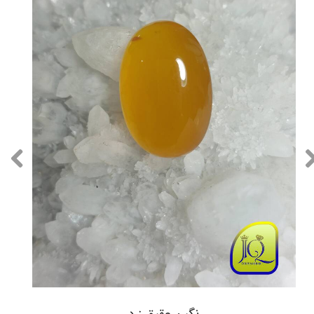
نگین عقیق زرد