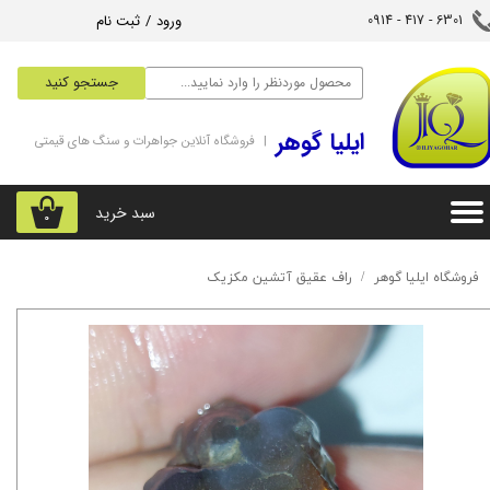
ورود
/
ثبت نام
6301 - 417 - 0914​​​​​​​
حساب کاربری من
جستجو کنید
تغییر گذر واژه
‌ایلیا گوهر
| فروشگاه آنلاین جواهرات و سنگ های قیمتی
سفارشات
خروج از حساب کاربری
سبد خرید
۰
فروشگاه ایلیا گوهر
راف عقیق آتشین مکزیک