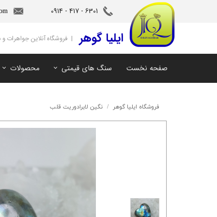
6301 - 417 - 0914​​​​​​​
com
‌ایلیا گوهر
| فروشگاه آنلاین جواهرات و
صفحه نخست
سنگ های قیمتی
محصولات
آمیتیست
سنگ های ماه تولد
آکوامارین
سنگ های چاکرا
فروشگاه ایلیا گوهر
نگین لابرادوریت قلب
زمرد
سرویس و نیم ست
مروارید
آویز و دستبند
اوپال
توپاز
مالاکیت
لابرادوریت
سیترین
کهربا