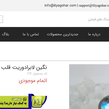
info@iliyagohar.com |
support@iliyagohar.
 سنگ های قیمتی
درباره ما
جدیدترین محصولات
تماس با ما
بلاگ
زبرجد (پریدوت)
​نگین های تراش خورده
چشم ببر
سنگ راف و دکوری
نقره جات
یاقوت سرخ
یاقوت کبود
فیروزه
انگشتر
گارنت
نگین لابرادوریت قلب
سنگ خون
لاجورد
کد محصول: 179
اتمام موجودی