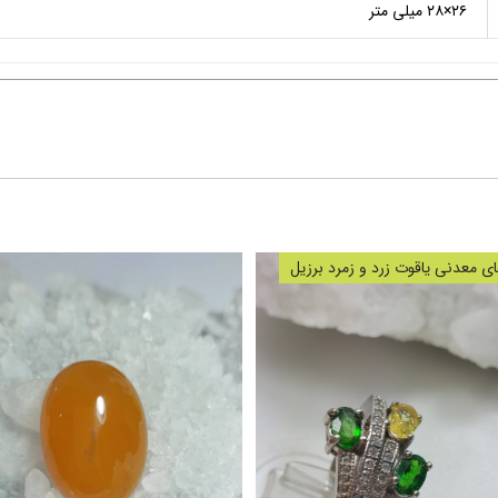
۲۶×۲۸ میلی متر
 معدنی یاقوت زرد و زمرد برزیل