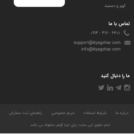
آویز و دستبند
تماس با ما
6301 - 417 - 0914
support@iliyagohar.com
info@iliyagohar.com
ما را دنبال کنید
درباره ما
شرایط استفاده
حریم خصوصی
راهنمای ثبت سفارش
تمام حقوق این سایت برای ایلیا گوهر محفوظ می باشد.