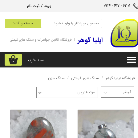
ورود
/
ثبت نام
6301 - 417 - 0914​​​​​​​
حساب کاربری من
جستجو کنید
تغییر گذر واژه
‌ایلیا گوهر
| فروشگاه آنلاین جواهرات و سنگ های قیمتی
سفارشات
خروج از حساب کاربری
سبد خرید
۰
فروشگاه ایلیا گوهر
سنگ های قیمتی
سنگ خون
مرتبط‌ترین