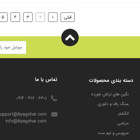
قبلی
۱
۲
۳
۴
۵
تماس با ما
دسته بندی محصولات
​نگین های تراش خورده
6301 - 417 - 0914
سنگ راف و دکوری
انگشتر
upport@iliyagohar.com
info@iliyagohar.com
حراجی
سرویس و نیم ست