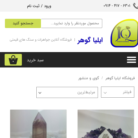
ورود
/
ثبت نام
6301 - 417 - 0914​​​​​​​
حساب کاربری من
جستجو کنید
تغییر گذر واژه
‌ایلیا گوهر
| فروشگاه آنلاین جواهرات و سنگ های قیمتی
سفارشات
خروج از حساب کاربری
سبد خرید
۰
فروشگاه ایلیا گوهر
گوی و منشور
مرتبط‌ترین