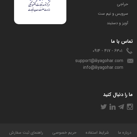
حراجی
سرویس و نیم ست
آویز و دستبند
تماس با ما
6301 - 417 - 0914
support@iliyagohar.com
info@iliyagohar.com
ما را دنبال کنید
درباره ما
شرایط استفاده
حریم خصوصی
راهنمای ثبت سفارش