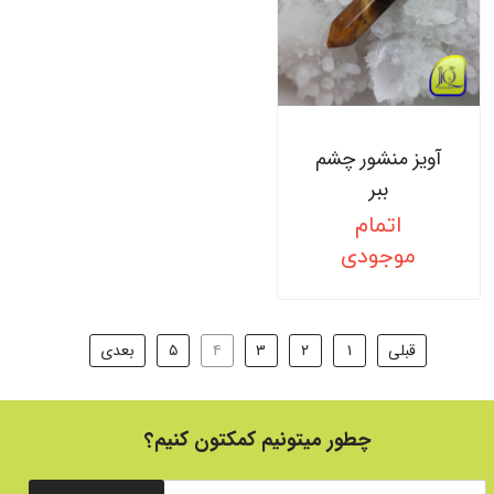
آویز منشور چشم
ببر
اتمام
موجودی
قبلی
۱
۲
۳
۴
۵
بعدی
چطور میتونیم کمکتون کنیم؟